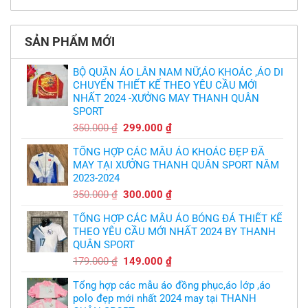
cầu
Không
phải
thua
thiết
có
làm
thảm:
kế
bình
sao?
HLV
tại
luận
Ten
TPHCM
ở
Hag
SẢN PHẨM MỚI
Thiết
lại
kế
chỉ
và
trích
in
BỘ QUẦN ÁO LÂN NAM NỮ,ÁO KHOÁC ,ÁO DI
cầu
áo
thủ,
CHUYỂN THIẾT KẾ THEO YÊU CẦU MỚI
bóng
thừa
chuyền
nhận
NHẤT 2024 -XƯỞNG MAY THANH QUÂN
theo
sự
yêu
SPORT
thật
cầu
chua
,thiết
Giá
Giá
350.000
₫
299.000
₫
chát
kế
của
gốc
hiện
logo
bầy
free
TỔNG HỢP CÁC MẪU ÁO KHOÁC ĐẸP ĐÃ
là:
tại
quỷ
nhỏ
MAY TẠI XƯỞNG THANH QUÂN SPORT NĂM
350.000 ₫.
là:
2023-2024
299.000 ₫.
Giá
Giá
350.000
₫
300.000
₫
gốc
hiện
TỔNG HỢP CÁC MẪU ÁO BÓNG ĐÁ THIẾT KẾ
là:
tại
THEO YÊU CẦU MỚI NHẤT 2024 BY THANH
350.000 ₫.
là:
QUÂN SPORT
300.000 ₫.
Giá
Giá
179.000
₫
149.000
₫
gốc
hiện
Tổng hợp các mẫu áo đồng phục,áo lớp ,áo
là:
tại
polo đẹp mới nhất 2024 may tại THANH
179.000 ₫.
là: