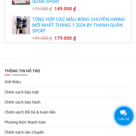
QUÂN SPORT
149.000 ₫.
Giá
Giá
179.000
₫
149.000
₫
gốc
hiện
TỔNG HỢP CÁC MẪU BÓNG CHUYỀN HWING
là:
tại
MỚI NHẤT THÁNG 1 2024 BY THANH QUÂN
179.000 ₫.
là:
SPORT
149.000 ₫.
Giá
Giá
199.000
₫
179.000
₫
gốc
hiện
là:
tại
199.000 ₫.
là:
179.000 ₫.
THÔNG TIN HỖ TRỢ
Giới thiệu
Chính sách bảo mật
Chính sách bảo hành
Chính sách đổi trả & hoàn tiền
Liên hệ
Phương thức thanh toán
Chính sách vận chuyển