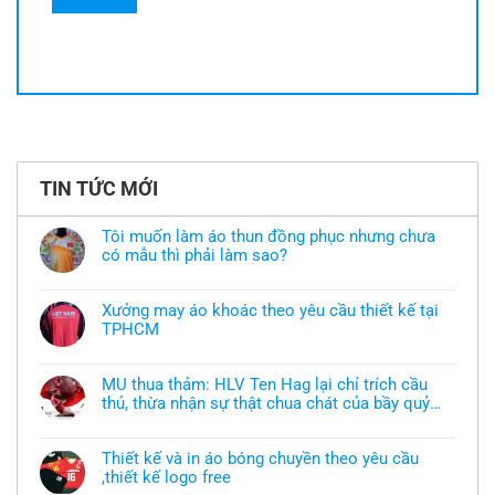
TIN TỨC MỚI
Tôi muốn làm áo thun đồng phục nhưng chưa
có mẫu thì phải làm sao?
Không
có
bình
Xưởng may áo khoác theo yêu cầu thiết kế tại
luận
TPHCM
ở
Tôi
Không
muốn
có
làm
bình
áo
MU thua thảm: HLV Ten Hag lại chỉ trích cầu
luận
thun
thủ, thừa nhận sự thật chua chát của bầy quỷ
ở
đồng
Xưởng
nhỏ
phục
Không
may
nhưng
có
áo
chưa
bình
khoác
Thiết kế và in áo bóng chuyền theo yêu cầu
có
luận
theo
mẫu
,thiết kế logo free
ở
yêu
thì
MU