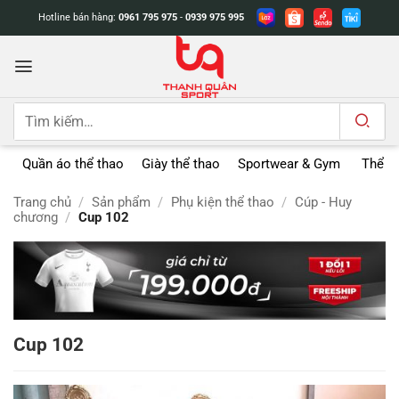
Bỏ
Hotline bán hàng:
0961 795 975
-
0939 975 995
qua
nội
dung
Tìm
kiếm:
Quần áo thể thao
Giày thể thao
Sportwear & Gym
Thể t
Trang chủ
/
Sản phẩm
/
Phụ kiện thể thao
/
Cúp - Huy
chương
/
Cup 102
Cup 102