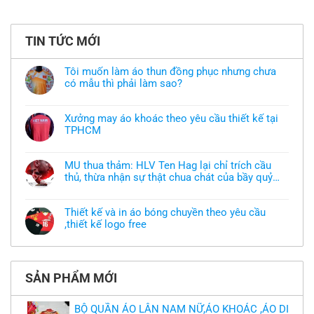
TIN TỨC MỚI
Tôi muốn làm áo thun đồng phục nhưng chưa
có mẫu thì phải làm sao?
Không
có
bình
Xưởng may áo khoác theo yêu cầu thiết kế tại
luận
TPHCM
ở
Tôi
Không
muốn
có
làm
bình
áo
MU thua thảm: HLV Ten Hag lại chỉ trích cầu
luận
thun
thủ, thừa nhận sự thật chua chát của bầy quỷ
ở
đồng
Xưởng
nhỏ
phục
Không
may
nhưng
có
áo
chưa
bình
khoác
Thiết kế và in áo bóng chuyền theo yêu cầu
có
luận
theo
mẫu
,thiết kế logo free
ở
yêu
thì
MU
cầu
Không
phải
thua
thiết
có
làm
thảm:
kế
bình
sao?
HLV
tại
luận
Ten
TPHCM
ở
Hag
SẢN PHẨM MỚI
Thiết
lại
kế
chỉ
và
trích
in
BỘ QUẦN ÁO LÂN NAM NỮ,ÁO KHOÁC ,ÁO DI
cầu
áo