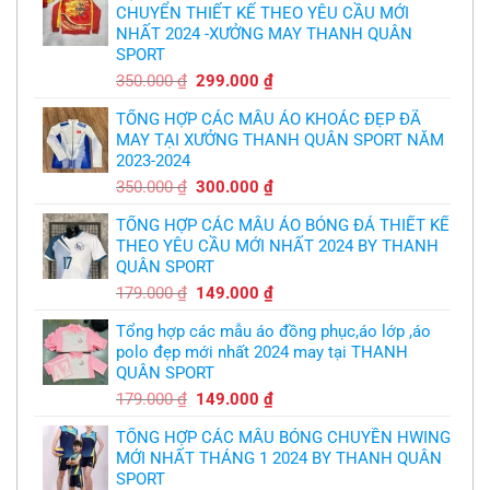
thủ,
CHUYỂN THIẾT KẾ THEO YÊU CẦU MỚI
bóng
thừa
chuyền
nhận
NHẤT 2024 -XƯỞNG MAY THANH QUÂN
theo
sự
yêu
SPORT
thật
cầu
chua
,thiết
Giá
Giá
350.000
₫
299.000
₫
chát
kế
của
gốc
hiện
logo
bầy
free
TỔNG HỢP CÁC MẪU ÁO KHOÁC ĐẸP ĐÃ
là:
tại
quỷ
nhỏ
MAY TẠI XƯỞNG THANH QUÂN SPORT NĂM
350.000 ₫.
là:
2023-2024
299.000 ₫.
Giá
Giá
350.000
₫
300.000
₫
gốc
hiện
TỔNG HỢP CÁC MẪU ÁO BÓNG ĐÁ THIẾT KẾ
là:
tại
THEO YÊU CẦU MỚI NHẤT 2024 BY THANH
350.000 ₫.
là:
QUÂN SPORT
300.000 ₫.
Giá
Giá
179.000
₫
149.000
₫
gốc
hiện
Tổng hợp các mẫu áo đồng phục,áo lớp ,áo
là:
tại
polo đẹp mới nhất 2024 may tại THANH
179.000 ₫.
là:
QUÂN SPORT
149.000 ₫.
Giá
Giá
179.000
₫
149.000
₫
gốc
hiện
TỔNG HỢP CÁC MẪU BÓNG CHUYỀN HWING
là:
tại
MỚI NHẤT THÁNG 1 2024 BY THANH QUÂN
179.000 ₫.
là:
SPORT
149.000 ₫.