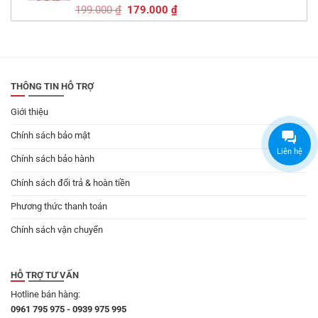
Giá
Giá
199.000
₫
179.000
₫
gốc
hiện
là:
tại
199.000 ₫.
là:
179.000 ₫.
THÔNG TIN HỖ TRỢ
Giới thiệu
Chính sách bảo mật
Liên hệ
Chính sách bảo hành
Chính sách đổi trả & hoàn tiền
Phương thức thanh toán
Chính sách vận chuyển
HỖ TRỢ TƯ VẤN
Hotline bán hàng:
0961 795 975 - 0939 975 995