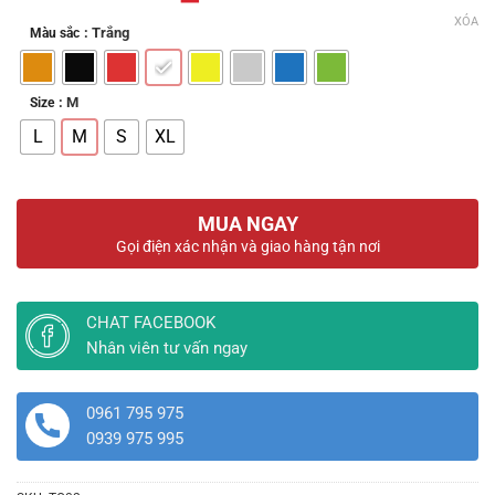
XÓA
: Trắng
Màu sắc
: M
Size
L
M
S
XL
MUA NGAY
Gọi điện xác nhận và giao hàng tận nơi
CHAT FACEBOOK
Nhân viên tư vấn ngay
0961 795 975
0939 975 995