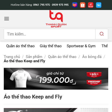
Bỏ
Hotline bán hàng:
0961 795 975
-
0939 975 995
qua
nội
dung
Tìm
kiếm:
Quần áo thể thao
Giày thể thao
Sportwear & Gym
Thể t
Trang chủ
/
Sản phẩm
/
Quần áo thể thao
/
Áo bóng đá
/
Áo thể thao Keep and Fly
Áo thể thao Keep and Fly