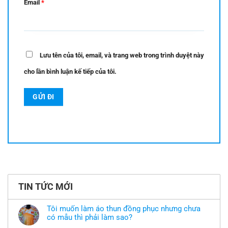
Email
*
Lưu tên của tôi, email, và trang web trong trình duyệt này
cho lần bình luận kế tiếp của tôi.
TIN TỨC MỚI
Tôi muốn làm áo thun đồng phục nhưng chưa
có mẫu thì phải làm sao?
Không