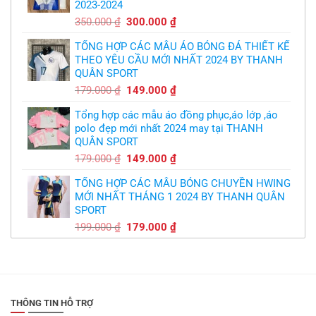
2023-2024
299.000 ₫.
Giá
Giá
350.000
₫
300.000
₫
gốc
hiện
TỔNG HỢP CÁC MẪU ÁO BÓNG ĐÁ THIẾT KẾ
là:
tại
THEO YÊU CẦU MỚI NHẤT 2024 BY THANH
350.000 ₫.
là:
QUÂN SPORT
300.000 ₫.
Giá
Giá
179.000
₫
149.000
₫
gốc
hiện
Tổng hợp các mẫu áo đồng phục,áo lớp ,áo
là:
tại
polo đẹp mới nhất 2024 may tại THANH
179.000 ₫.
là:
QUÂN SPORT
149.000 ₫.
Giá
Giá
179.000
₫
149.000
₫
gốc
hiện
TỔNG HỢP CÁC MẪU BÓNG CHUYỀN HWING
là:
tại
MỚI NHẤT THÁNG 1 2024 BY THANH QUÂN
179.000 ₫.
là:
SPORT
149.000 ₫.
Giá
Giá
199.000
₫
179.000
₫
gốc
hiện
là:
tại
199.000 ₫.
là:
179.000 ₫.
THÔNG TIN HỖ TRỢ