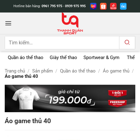
Bỏ
Hotline bán hàng:
0961 795 975
-
0939 975 995
qua
nội
dung
Tìm
kiếm:
Quần áo thể thao
Giày thể thao
Sportwear & Gym
Thể t
Trang chủ
/
Sản phẩm
/
Quần áo thể thao
/
Áo game thủ
/
Áo game thủ 40
Áo game thủ 40