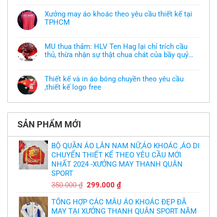
có
bình
Xưởng may áo khoác theo yêu cầu thiết kế tại
luận
TPHCM
ở
Tôi
Không
muốn
có
làm
bình
áo
MU thua thảm: HLV Ten Hag lại chỉ trích cầu
luận
thun
thủ, thừa nhận sự thật chua chát của bầy quỷ
ở
đồng
Xưởng
nhỏ
phục
Không
may
nhưng
có
áo
chưa
bình
khoác
Thiết kế và in áo bóng chuyền theo yêu cầu
có
luận
theo
mẫu
,thiết kế logo free
ở
yêu
thì
MU
cầu
Không
phải
thua
thiết
có
làm
thảm:
kế
bình
sao?
HLV
tại
luận
Ten
TPHCM
ở
Hag
SẢN PHẨM MỚI
Thiết
lại
kế
chỉ
và
trích
in
BỘ QUẦN ÁO LÂN NAM NỮ,ÁO KHOÁC ,ÁO DI
cầu
áo
thủ,
CHUYỂN THIẾT KẾ THEO YÊU CẦU MỚI
bóng
thừa
chuyền
nhận
NHẤT 2024 -XƯỞNG MAY THANH QUÂN
theo
sự
yêu
SPORT
thật
cầu
chua
,thiết
Giá
Giá
350.000
₫
299.000
₫
chát
kế
của
gốc
hiện
logo
bầy
free
TỔNG HỢP CÁC MẪU ÁO KHOÁC ĐẸP ĐÃ
là:
tại
quỷ
nhỏ
MAY TẠI XƯỞNG THANH QUÂN SPORT NĂM
350.000 ₫.
là: