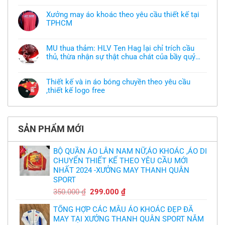
có
bình
Xưởng may áo khoác theo yêu cầu thiết kế tại
luận
TPHCM
ở
Tôi
Không
muốn
có
làm
bình
áo
MU thua thảm: HLV Ten Hag lại chỉ trích cầu
luận
thun
thủ, thừa nhận sự thật chua chát của bầy quỷ
ở
đồng
Xưởng
nhỏ
phục
Không
may
nhưng
có
áo
chưa
bình
khoác
Thiết kế và in áo bóng chuyền theo yêu cầu
có
luận
theo
mẫu
,thiết kế logo free
ở
yêu
thì
MU
cầu
Không
phải
thua
thiết
có
làm
thảm:
kế
bình
sao?
HLV
tại
luận
Ten
TPHCM
ở
Hag
SẢN PHẨM MỚI
Thiết
lại
kế
chỉ
và
trích
in
BỘ QUẦN ÁO LÂN NAM NỮ,ÁO KHOÁC ,ÁO DI
cầu
áo
thủ,
CHUYỂN THIẾT KẾ THEO YÊU CẦU MỚI
bóng
thừa
chuyền
nhận
NHẤT 2024 -XƯỞNG MAY THANH QUÂN
theo
sự
yêu
SPORT
thật
cầu
chua
,thiết
Giá
Giá
350.000
₫
299.000
₫
chát
kế
của
gốc
hiện
logo
bầy
free
TỔNG HỢP CÁC MẪU ÁO KHOÁC ĐẸP ĐÃ
là:
tại
quỷ
nhỏ
MAY TẠI XƯỞNG THANH QUÂN SPORT NĂM
350.000 ₫.
là: