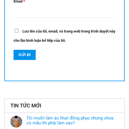
Email
*
Lưu tên của tôi, email, và trang web trong trình duyệt này
cho lần bình luận kế tiếp của tôi.
TIN TỨC MỚI
Tôi muốn làm áo thun đồng phục nhưng chưa
có mẫu thì phải làm sao?
Không