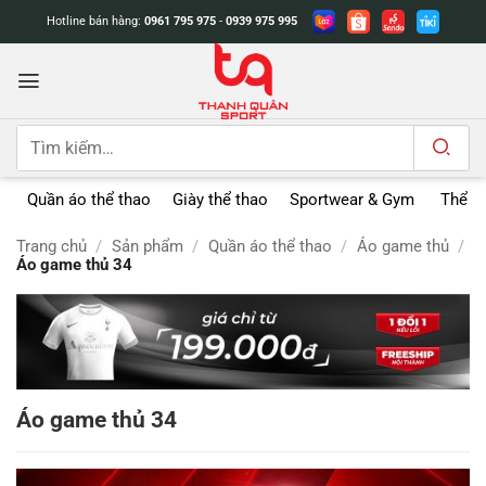
Bỏ
Hotline bán hàng:
0961 795 975
-
0939 975 995
qua
nội
dung
Tìm
kiếm:
Quần áo thể thao
Giày thể thao
Sportwear & Gym
Thể t
Trang chủ
/
Sản phẩm
/
Quần áo thể thao
/
Áo game thủ
/
Áo game thủ 34
Áo game thủ 34