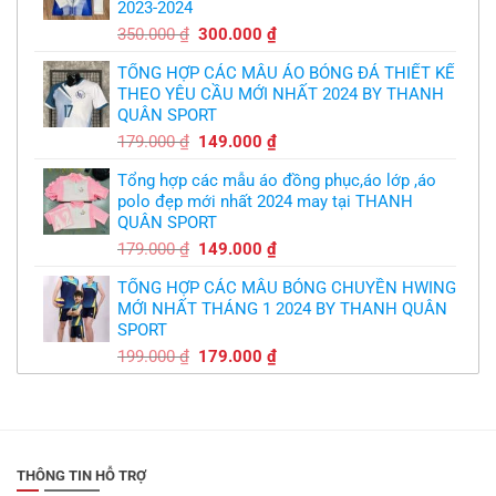
2023-2024
299.000 ₫.
Giá
Giá
350.000
₫
300.000
₫
gốc
hiện
TỔNG HỢP CÁC MẪU ÁO BÓNG ĐÁ THIẾT KẾ
là:
tại
THEO YÊU CẦU MỚI NHẤT 2024 BY THANH
350.000 ₫.
là:
QUÂN SPORT
300.000 ₫.
Giá
Giá
179.000
₫
149.000
₫
gốc
hiện
Tổng hợp các mẫu áo đồng phục,áo lớp ,áo
là:
tại
polo đẹp mới nhất 2024 may tại THANH
179.000 ₫.
là:
QUÂN SPORT
149.000 ₫.
Giá
Giá
179.000
₫
149.000
₫
gốc
hiện
TỔNG HỢP CÁC MẪU BÓNG CHUYỀN HWING
là:
tại
MỚI NHẤT THÁNG 1 2024 BY THANH QUÂN
179.000 ₫.
là:
SPORT
149.000 ₫.
Giá
Giá
199.000
₫
179.000
₫
gốc
hiện
là:
tại
199.000 ₫.
là:
179.000 ₫.
THÔNG TIN HỖ TRỢ