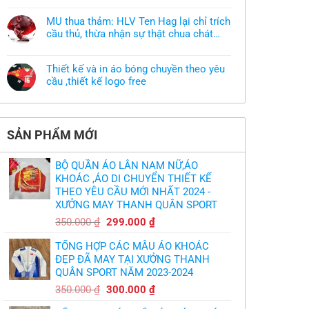
muốn
có
làm
bình
áo
MU thua thảm: HLV Ten Hag lại chỉ trích
luận
thun
ở
cầu thủ, thừa nhận sự thật chua chát
đồng
Xưởng
phục
của bầy quỷ nhỏ
Không
may
nhưng
có
áo
chưa
bình
khoác
có
Thiết kế và in áo bóng chuyền theo yêu
luận
theo
mẫu
ở
cầu ,thiết kế logo free
yêu
thì
MU
cầu
phải
Không
thua
thiết
làm
có
thảm:
kế
sao?
bình
HLV
tại
luận
Ten
TPHCM
ở
Hag
SẢN PHẨM MỚI
Thiết
lại
kế
chỉ
và
trích
in
cầu
BỘ QUẦN ÁO LÂN NAM NỮ,ÁO
áo
thủ,
bóng
KHOÁC ,ÁO DI CHUYỂN THIẾT KẾ
thừa
chuyền
nhận
THEO YÊU CẦU MỚI NHẤT 2024 -
theo
sự
yêu
XƯỞNG MAY THANH QUÂN SPORT
thật
cầu
chua
,thiết
Giá
Giá
chát
350.000
₫
299.000
₫
kế
của
gốc
hiện
logo
bầy
free
TỔNG HỢP CÁC MẪU ÁO KHOÁC
quỷ
là:
tại
nhỏ
ĐẸP ĐÃ MAY TẠI XƯỞNG THANH
350.000 ₫.
là:
QUÂN SPORT NĂM 2023-2024
299.000 ₫.
Giá
Giá
350.000
₫
300.000
₫
gốc
hiện