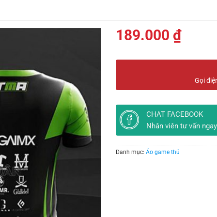
189.000
₫
Gọi điệ
CHAT FACEBOOK
Nhân viên tư vấn ngay
Danh mục:
Áo game thủ