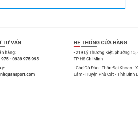
Ợ TƯ VẤN
HỆ THỐNG CỬA HÀNG
án hàng:
- 219 Lý Thường Kiệt, phường 15,
 975 - 0939 975 995
TP Hồ Chí Minh
 ý:
- Chợ Gò Đào - Thôn Đại Khoan - 
anhquansport.com
Lâm - Huyện Phù Cát - Tỉnh Bình 