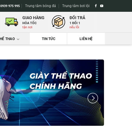
Trung tâm bóng đá
Trung tâm bơi lội
-
0939 975 995
GIAO HÀNG
ĐỔI TRẢ
HỎA TỐC
1 ĐỔI 1
tận nơi
nếu lỗi
THỂ THAO
TIN TỨC
LIÊN HỆ