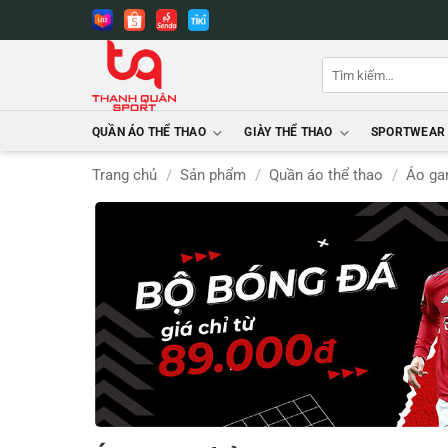
Bỏ
qua
nội
Tìm
dung
kiếm:
QUẦN ÁO THỂ THAO
GIÀY THỂ THAO
SPORTWEAR
Trang chủ
/
Sản phẩm
/
Quần áo thể thao
/
Áo ga