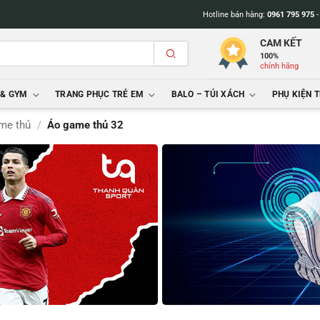
Hotline bán hàng:
0961 795 975
CAM KẾT
100%
chính hãng
 & GYM
TRANG PHỤC TRẺ EM
BALO – TÚI XÁCH
PHỤ KIỆN 
me thủ
/
Áo game thủ 32