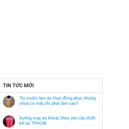
TIN TỨC MỚI
Tôi muốn làm áo thun đồng phục nhưng
chưa có mẫu thì phải làm sao?
Không
có
bình
Xưởng may áo khoác theo yêu cầu thiết
luận
ở
kế tại TPHCM
Tôi
Không