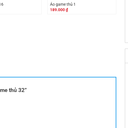
16
Áo game thủ 1
189.000
₫
ame thủ 32”