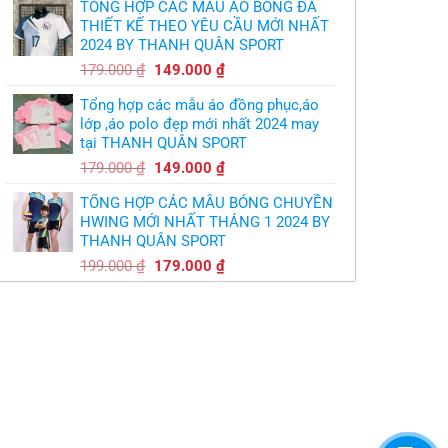
TỔNG HỢP CÁC MẪU ÁO BÓNG ĐÁ
là:
tại
THIẾT KẾ THEO YÊU CẦU MỚI NHẤT
350.000 ₫.
là:
2024 BY THANH QUÂN SPORT
300.000 ₫.
Giá
Giá
179.000
₫
149.000
₫
gốc
hiện
Tổng hợp các mẫu áo đồng phục,áo
là:
tại
lớp ,áo polo đẹp mới nhất 2024 may
179.000 ₫.
là:
tại THANH QUÂN SPORT
149.000 ₫.
Giá
Giá
179.000
₫
149.000
₫
gốc
hiện
TỔNG HỢP CÁC MẪU BÓNG CHUYỀN
là:
tại
HWING MỚI NHẤT THÁNG 1 2024 BY
179.000 ₫.
là:
THANH QUÂN SPORT
149.000 ₫.
Giá
Giá
199.000
₫
179.000
₫
gốc
hiện
là:
tại
199.000 ₫.
là:
179.000 ₫.