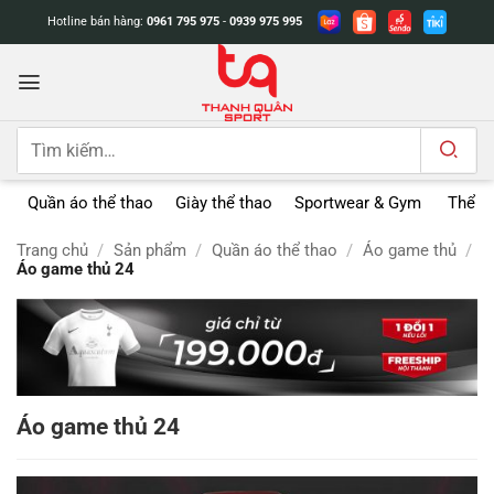
Bỏ
Hotline bán hàng:
0961 795 975
-
0939 975 995
qua
nội
dung
Tìm
kiếm:
Quần áo thể thao
Giày thể thao
Sportwear & Gym
Thể t
Trang chủ
/
Sản phẩm
/
Quần áo thể thao
/
Áo game thủ
/
Áo game thủ 24
Áo game thủ 24