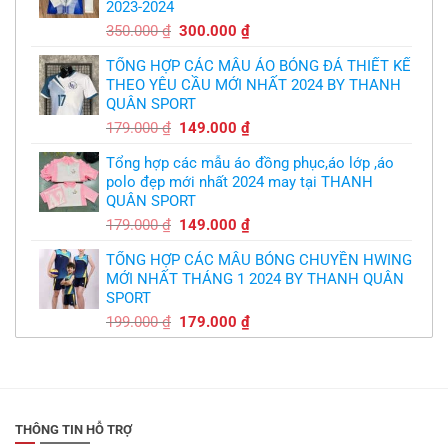
2023-2024
299.000 ₫.
Giá
Giá
350.000
₫
300.000
₫
gốc
hiện
TỔNG HỢP CÁC MẪU ÁO BÓNG ĐÁ THIẾT KẾ
là:
tại
THEO YÊU CẦU MỚI NHẤT 2024 BY THANH
350.000 ₫.
là:
QUÂN SPORT
300.000 ₫.
Giá
Giá
179.000
₫
149.000
₫
gốc
hiện
Tổng hợp các mẫu áo đồng phục,áo lớp ,áo
là:
tại
polo đẹp mới nhất 2024 may tại THANH
179.000 ₫.
là:
QUÂN SPORT
149.000 ₫.
Giá
Giá
179.000
₫
149.000
₫
gốc
hiện
TỔNG HỢP CÁC MẪU BÓNG CHUYỀN HWING
là:
tại
MỚI NHẤT THÁNG 1 2024 BY THANH QUÂN
179.000 ₫.
là:
SPORT
149.000 ₫.
Giá
Giá
199.000
₫
179.000
₫
gốc
hiện
là:
tại
199.000 ₫.
là:
179.000 ₫.
THÔNG TIN HỖ TRỢ