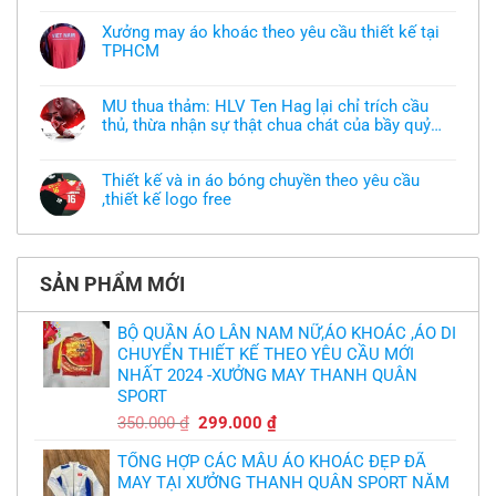
có
bình
Xưởng may áo khoác theo yêu cầu thiết kế tại
luận
TPHCM
ở
Tôi
Không
muốn
có
làm
bình
áo
MU thua thảm: HLV Ten Hag lại chỉ trích cầu
luận
thun
thủ, thừa nhận sự thật chua chát của bầy quỷ
ở
đồng
Xưởng
nhỏ
phục
Không
may
nhưng
có
áo
chưa
bình
khoác
Thiết kế và in áo bóng chuyền theo yêu cầu
có
luận
theo
mẫu
,thiết kế logo free
ở
yêu
thì
MU
cầu
Không
phải
thua
thiết
có
làm
thảm:
kế
bình
sao?
HLV
tại
luận
Ten
TPHCM
ở
Hag
SẢN PHẨM MỚI
Thiết
lại
kế
chỉ
và
trích
in
BỘ QUẦN ÁO LÂN NAM NỮ,ÁO KHOÁC ,ÁO DI
cầu
áo
thủ,
CHUYỂN THIẾT KẾ THEO YÊU CẦU MỚI
bóng
thừa
chuyền
nhận
NHẤT 2024 -XƯỞNG MAY THANH QUÂN
theo
sự
yêu
SPORT
thật
cầu
chua
,thiết
Giá
Giá
350.000
₫
299.000
₫
chát
kế
của
gốc
hiện
logo
bầy
free
TỔNG HỢP CÁC MẪU ÁO KHOÁC ĐẸP ĐÃ
là:
tại
quỷ
nhỏ
MAY TẠI XƯỞNG THANH QUÂN SPORT NĂM
350.000 ₫.
là: