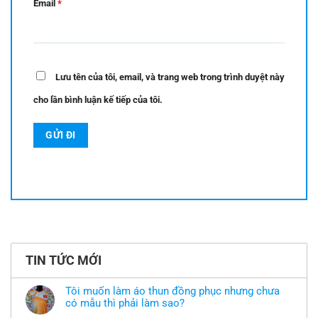
Email
*
Lưu tên của tôi, email, và trang web trong trình duyệt này
cho lần bình luận kế tiếp của tôi.
TIN TỨC MỚI
Tôi muốn làm áo thun đồng phục nhưng chưa
có mẫu thì phải làm sao?
Không