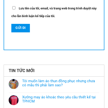
Lưu tên của tôi, email, và trang web trong trình duyệt này
cho lần bình luận kế tiếp của tôi.
TIN TỨC MỚI
Tôi muốn làm áo thun đồng phục nhưng chưa
có mẫu thì phải làm sao?
Không
có
bình
Xưởng may áo khoác theo yêu cầu thiết kế tại
luận
TPHCM
ở
Tôi
Không
muốn