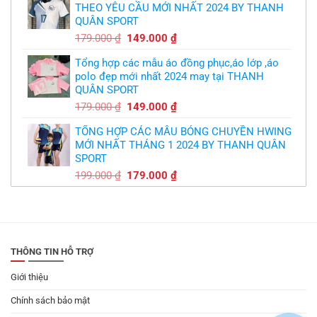
THEO YÊU CẦU MỚI NHẤT 2024 BY THANH
350.000 ₫.
là:
QUÂN SPORT
300.000 ₫.
Giá
Giá
179.000
₫
149.000
₫
gốc
hiện
Tổng hợp các mẫu áo đồng phục,áo lớp ,áo
là:
tại
polo đẹp mới nhất 2024 may tại THANH
179.000 ₫.
là:
QUÂN SPORT
149.000 ₫.
Giá
Giá
179.000
₫
149.000
₫
gốc
hiện
TỔNG HỢP CÁC MẪU BÓNG CHUYỀN HWING
là:
tại
MỚI NHẤT THÁNG 1 2024 BY THANH QUÂN
179.000 ₫.
là:
SPORT
149.000 ₫.
Giá
Giá
199.000
₫
179.000
₫
gốc
hiện
là:
tại
199.000 ₫.
là:
179.000 ₫.
THÔNG TIN HỖ TRỢ
Giới thiệu
Chính sách bảo mật