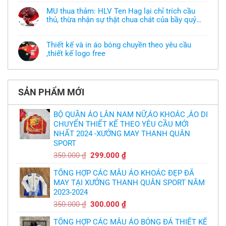
có
làm
bình
áo
MU thua thảm: HLV Ten Hag lại chỉ trích cầu
luận
thun
thủ, thừa nhận sự thật chua chát của bầy quỷ
ở
đồng
Xưởng
nhỏ
phục
Không
may
nhưng
có
áo
chưa
bình
khoác
Thiết kế và in áo bóng chuyền theo yêu cầu
có
luận
theo
mẫu
,thiết kế logo free
ở
yêu
thì
MU
cầu
Không
phải
thua
thiết
có
làm
thảm:
kế
bình
sao?
HLV
tại
luận
Ten
TPHCM
ở
Hag
SẢN PHẨM MỚI
Thiết
lại
kế
chỉ
và
trích
in
BỘ QUẦN ÁO LÂN NAM NỮ,ÁO KHOÁC ,ÁO DI
cầu
áo
thủ,
CHUYỂN THIẾT KẾ THEO YÊU CẦU MỚI
bóng
thừa
chuyền
nhận
NHẤT 2024 -XƯỞNG MAY THANH QUÂN
theo
sự
yêu
SPORT
thật
cầu
chua
,thiết
Giá
Giá
350.000
₫
299.000
₫
chát
kế
của
gốc
hiện
logo
bầy
free
TỔNG HỢP CÁC MẪU ÁO KHOÁC ĐẸP ĐÃ
là:
tại
quỷ
nhỏ
MAY TẠI XƯỞNG THANH QUÂN SPORT NĂM
350.000 ₫.
là:
2023-2024
299.000 ₫.
Giá
Giá
350.000
₫
300.000
₫
gốc
hiện
TỔNG HỢP CÁC MẪU ÁO BÓNG ĐÁ THIẾT KẾ
là:
tại