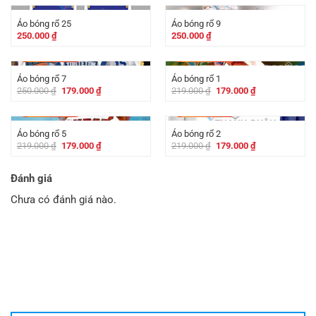
Áo bóng rổ 25
Áo bóng rổ 9
250.000
₫
250.000
₫
-
71.000
₫
-
40.000
₫
Áo bóng rổ 7
Áo bóng rổ 1
Giá
Giá
Giá
Giá
250.000
₫
179.000
₫
219.000
₫
179.000
₫
gốc
hiện
gốc
hiện
là:
tại
là:
tại
-
40.000
₫
-
40.000
₫
250.000 ₫.
là:
219.000 ₫.
là:
179.000 ₫.
179.000 ₫.
Áo bóng rổ 5
Áo bóng rổ 2
Giá
Giá
Giá
Giá
219.000
₫
179.000
₫
219.000
₫
179.000
₫
gốc
hiện
gốc
hiện
là:
tại
là:
tại
219.000 ₫.
là:
219.000 ₫.
là:
Đánh giá
179.000 ₫.
179.000 ₫.
Chưa có đánh giá nào.