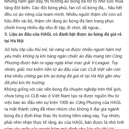
Những năm gần đây, thị trường áo bóng đá nở rộ nhờ sức mua
tăng đột biến. Các đội bóng phủi, fan cổ vũ bóng đá,… hầu hết
đều có áo riêng của team mình. Nhiều người thậm chí còn sở
hữu đến vài bộ, thậm chí dùng áo bóng đá làm trang phục
chính trong nhiều dịp như đi tập, đi chơi, dã ngoại…
3. Liệu áo đấu của HAGL có đánh bật được áo bóng đá giá rẻ
tại Hà Nội
Sở hữu lớp cầu thủ trẻ, tài năng và được nhiều người hâm mộ
yêu mến, không lạ khi hàng ngàn chiếc áo đấu mang tên
Cô
ng
Phượng được bán ra ngay ngày khai mạc giải V-League. Tuy
nhiên, giấc mơ kiếm tiền từ áo đấu của các CLB Việt vẫn còn
khá nhiều chông gai khi áo bóng đá giá rẻ tại Hà Nội gần như
đã phủ kín thị trường.
Không giống với các nền bóng đá chuyên nghiệp trên thế giới,
chưa từng có CLB nào ở Việt Nam tạo ra được nguồn thu từ
việc bán áo đấu nên sự kiện 1000 áo
Cô
ng Phượng của HAGL
ra mắt thành
cô
ng đã nhen nhóm cho không ít đại gia ngành
bóng đá ý định khai thác thị trường tiềm năng này. Tuy nhiên,
phải nhìn nhận thực tế rằng, áo của HAGL bán được là nhờ tình