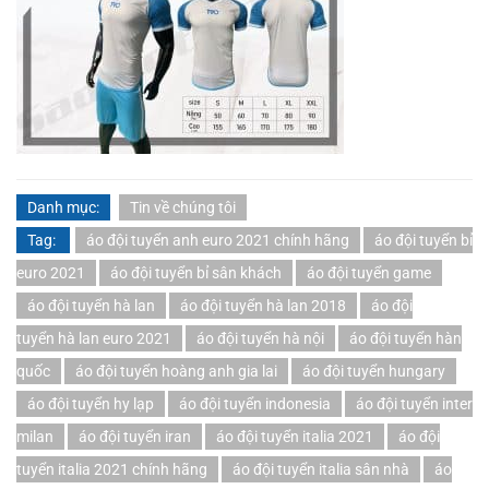
Danh mục:
Tin về chúng tôi
Tag:
áo đội tuyển anh euro 2021 chính hãng
áo đội tuyển bỉ
euro 2021
áo đội tuyển bỉ sân khách
áo đội tuyển game
áo đội tuyển hà lan
áo đội tuyển hà lan 2018
áo đội
tuyển hà lan euro 2021
áo đội tuyển hà nội
áo đội tuyển hàn
quốc
áo đội tuyển hoàng anh gia lai
áo đội tuyển hungary
áo đội tuyển hy lạp
áo đội tuyển indonesia
áo đội tuyển inter
milan
áo đội tuyển iran
áo đội tuyển italia 2021
áo đội
tuyển italia 2021 chính hãng
áo đội tuyển italia sân nhà
áo