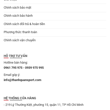
CHUYỀN
THIẾT
Chính sách bảo mật
KẾ
MỚI
NHẤT
Chính sách bảo hành
2024
Chính sách đổi trả & hoàn tiền
Phương thức thanh toán
Chính sách vận chuyển
HỖ TRỢ TƯ VẤN
Hotline bán hàng:
0961 795 975 - 0939 975 995
Email góp ý:
info@thanhquansport.com
HỆ THỐNG CỬA HÀNG
- 219 Lý Thường Kiệt, phường 15, quận 11, TP Hồ Chí Minh