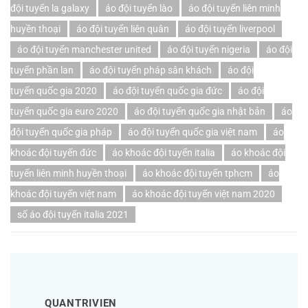
đội tuyển la galaxy
áo đội tuyển lào
áo đội tuyển liên minh
huyền thoại
áo đội tuyển liên quân
áo đội tuyển liverpool
áo đội tuyển manchester united
áo đội tuyển nigeria
áo đội
tuyển phần lan
áo đội tuyển pháp sân khách
áo đội
tuyển quốc gia 2020
áo đội tuyển quốc gia đức
áo đội
tuyển quốc gia euro 2020
áo đội tuyển quốc gia nhật bản
áo
đội tuyển quốc gia pháp
áo đội tuyển quốc gia việt nam
áo
khoác đội tuyển đức
áo khoác đội tuyển italia
áo khoác đội
tuyển liên minh huyền thoại
áo khoác đội tuyển tphcm
áo
khoác đội tuyển việt nam
áo khoác đội tuyển việt nam 2020
số áo đội tuyển italia 2021
QUANTRIVIEN