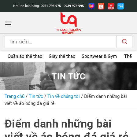
Bỏ
Hotline bán hàng:
0961 795 975
-
0939 975 995
qua
nội
dung
Tìm
kiếm:
Quần áo thể thao
Giày thể thao
Sportwear & Gym
Thể t
TIN TỨC
Trang chủ
/
Tin tức
/
Tin về chúng tôi
/
Điểm danh những bài
viết về áo bóng đá giá rẻ
Điểm danh những bài
viết về áo bóng đá giá rẻ