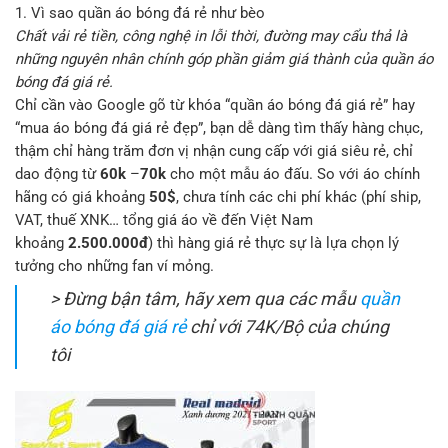
1. Vì sao quần áo bóng đá rẻ như bèo
Chất vải rẻ tiền,
cô
ng nghệ in lỗi thời, đường may cẩu thả là
những nguyên nhân chính góp phần giảm giá thành của quần áo
bóng đá giá rẻ.
Chỉ cần vào Google gõ từ khóa “quần áo bóng đá giá rẻ” hay
“mua áo bóng đá giá rẻ đẹp”, bạn dễ dàng tìm thấy hàng chục,
thậm chỉ hàng trăm đơn vị nhận cung cấp với giá siêu rẻ, chỉ
dao động từ
60k
–
70k
cho một mẫu áo đấu. So với áo chính
hãng có giá khoảng
50$
, chưa tính các chi phí khác (phí ship,
VAT, thuế XNK… tổng giá áo về đến Việt Nam
khoảng
2.500.000đ
) thì hàng giá rẻ thực sự là lựa chọn lý
tưởng cho những fan ví mỏng.
> Đừng bận tâm, hãy xem qua các mẫu
quần
áo bóng đá giá rẻ
chỉ với 74K/Bộ của
chú
ng
tôi