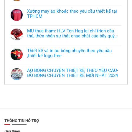
Không
có
bình
Xưởng may áo khoác theo yêu cầu thiết kế tại
luận
TPHCM
ở
Tôi
Không
muốn
có
làm
bình
áo
MU thua thảm: HLV Ten Hag lại chỉ trích cầu
luận
thun
thủ, thừa nhận sự thật chua chát của bầy quỷ
ở
đồng
Xưởng
nhỏ
phục
Không
may
nhưng
có
áo
chưa
bình
khoác
Thiết kế và in áo bóng chuyền theo yêu cầu
có
luận
theo
mẫu
,thiết kế logo free
ở
yêu
thì
MU
cầu
Không
phải
thua
thiết
có
làm
thảm:
kế
bình
sao?
HLV
ÁO BÓNG CHUYỀN THIẾT KẾ THEO YÊU CẦU-
tại
luận
Ten
TPHCM
ĐỒ BÓNG CHUYỀN THIẾT KẾ MỚI NHẤT 2024
ở
Hag
Thiết
lại
Không
kế
chỉ
có
và
trích
bình
in
cầu
luận
áo
thủ,
ở
bóng
thừa
ÁO
chuyền
nhận
BÓNG
theo
sự
CHUYỀN
yêu
thật
THIẾT
cầu
chua
KẾ
,thiết
chát
THEO
kế
của
YÊU
THÔNG TIN HỖ TRỢ
logo
bầy
CẦU-
free
quỷ
ĐỒ
nhỏ
BÓNG
Giới thiệu