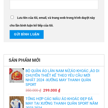
Lưu tên của tôi, email, và trang web trong trình duyệt này
cho lần bình luận kế tiếp của tôi.
SẢN PHẨM MỚI
BỘ QUẦN ÁO LÂN NAM NỮ,ÁO KHOÁC ,ÁO DI
CHUYỂN THIẾT KẾ THEO YÊU CẦU MỚI
NHẤT 2024 -XƯỞNG MAY THANH QUÂN
SPORT
Giá
Giá
350.000
₫
299.000
₫
gốc
hiện
TỔNG HỢP CÁC MẪU ÁO KHOÁC ĐẸP ĐÃ
là:
tại
MAY TẠI XƯỞNG THANH QUÂN SPORT NĂM
350.000 ₫.
là:
2023-2024