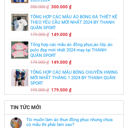
299.000 ₫.
Giá
Giá
350.000
₫
300.000
₫
gốc
hiện
TỔNG HỢP CÁC MẪU ÁO BÓNG ĐÁ THIẾT KẾ
là:
tại
THEO YÊU CẦU MỚI NHẤT 2024 BY THANH
350.000 ₫.
là:
QUÂN SPORT
300.000 ₫.
Giá
Giá
179.000
₫
149.000
₫
gốc
hiện
Tổng hợp các mẫu áo đồng phục,áo lớp ,áo
là:
tại
polo đẹp mới nhất 2024 may tại THANH
179.000 ₫.
là:
QUÂN SPORT
149.000 ₫.
Giá
Giá
179.000
₫
149.000
₫
gốc
hiện
TỔNG HỢP CÁC MẪU BÓNG CHUYỀN HWING
là:
tại
MỚI NHẤT THÁNG 1 2024 BY THANH QUÂN
179.000 ₫.
là:
SPORT
149.000 ₫.
Giá
Giá
199.000
₫
179.000
₫
gốc
hiện
là:
tại
199.000 ₫.
là:
TIN TỨC MỚI
179.000 ₫.
Tôi muốn làm áo thun đồng phục nhưng chưa
có mẫu thì phải làm sao?