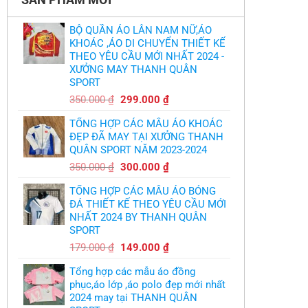
BỘ QUẦN ÁO LÂN NAM NỮ,ÁO
KHOÁC ,ÁO DI CHUYỂN THIẾT KẾ
THEO YÊU CẦU MỚI NHẤT 2024 -
XƯỞNG MAY THANH QUÂN
SPORT
Giá
Giá
350.000
₫
299.000
₫
gốc
hiện
TỔNG HỢP CÁC MẪU ÁO KHOÁC
là:
tại
ĐẸP ĐÃ MAY TẠI XƯỞNG THANH
350.000 ₫.
là:
QUÂN SPORT NĂM 2023-2024
299.000 ₫.
Giá
Giá
350.000
₫
300.000
₫
gốc
hiện
TỔNG HỢP CÁC MẪU ÁO BÓNG
là:
tại
ĐÁ THIẾT KẾ THEO YÊU CẦU MỚI
350.000 ₫.
là:
NHẤT 2024 BY THANH QUÂN
300.000 ₫.
SPORT
Giá
Giá
179.000
₫
149.000
₫
gốc
hiện
Tổng hợp các mẫu áo đồng
là:
tại
phục,áo lớp ,áo polo đẹp mới nhất
179.000 ₫.
là:
2024 may tại THANH QUÂN
149.000 ₫.