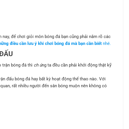
n nay, để chơi giỏi môn bóng đá bạn cũng phải nắm rõ các
hững điều cần lưu ý khi chơi bóng đá mà bạn cần biết
nhé.
 ĐẤU
o trận bóng đá thì
ch ú
ng ta đều cần phải khởi động thật kỹ
rận đấu bóng đá hay bất kỳ hoạt động thể thao nào. Với
ủ quan, rất nhiều người đến sân bóng muộn nên không có