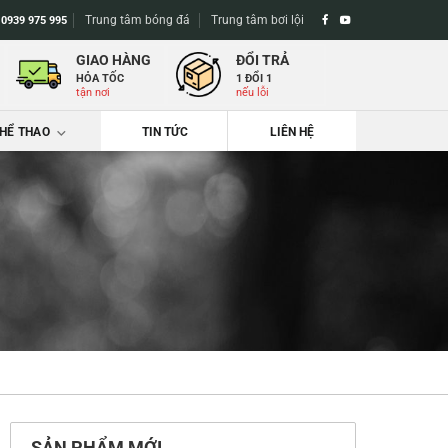
Trung tâm bóng đá
Trung tâm bơi lội
-
0939 975 995
GIAO HÀNG
ĐỔI TRẢ
HỎA TỐC
1 ĐỔI 1
tận nơi
nếu lỗi
THỂ THAO
TIN TỨC
LIÊN HỆ
SẢN PHẨM MỚI