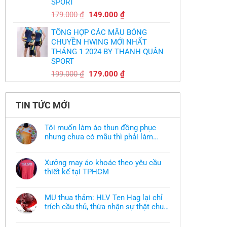
SPORT
Giá
Giá
179.000
₫
149.000
₫
gốc
hiện
TỔNG HỢP CÁC MẪU BÓNG
là:
tại
CHUYỀN HWING MỚI NHẤT
179.000 ₫.
là:
THÁNG 1 2024 BY THANH QUÂN
149.000 ₫.
SPORT
Giá
Giá
199.000
₫
179.000
₫
gốc
hiện
là:
tại
199.000 ₫.
là:
TIN TỨC MỚI
179.000 ₫.
Tôi muốn làm áo thun đồng phục
nhưng chưa có mẫu thì phải làm
sao?
Không
có
bình
Xưởng may áo khoác theo yêu cầu
luận
ở
thiết kế tại TPHCM
Tôi
Không
muốn
có
làm
bình
áo
MU thua thảm: HLV Ten Hag lại chỉ
luận
thun
ở
trích cầu thủ, thừa nhận sự thật chua
đồng
Xưởng
phục
chát của bầy quỷ nhỏ
Không
may
nhưng
có
áo
chưa