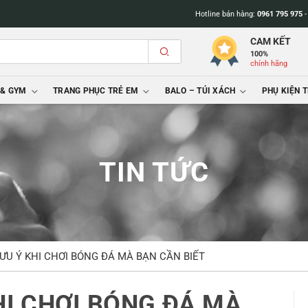
Hotline bán hàng:
0961 795 975
CAM KẾT
100%
chính hãng
 & GYM
TRANG PHỤC TRẺ EM
BALO – TÚI XÁCH
PHỤ KIỆN 
TIN TỨC
LƯU Ý KHI CHƠI BÓNG ĐÁ MÀ BẠN CẦN BIẾT
HI CHƠI BÓNG ĐÁ MÀ